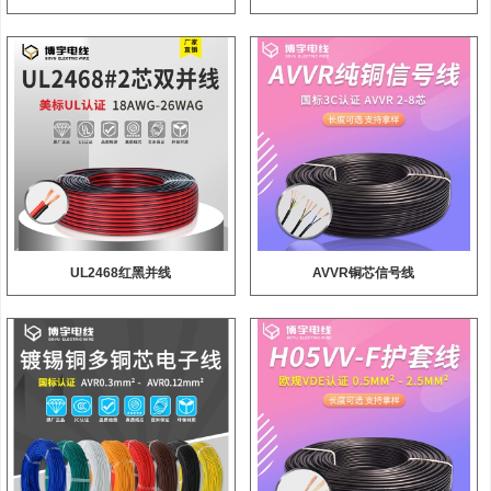
UL2468红黑并线
AVVR铜芯信号线