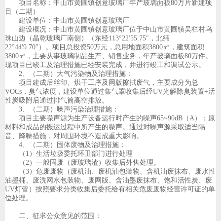
项目名称：中山市黄圃镇创意玻璃厂年产玻璃面板80万片新建项
目（二期）
建设单位：中山市黄圃镇创意玻璃厂
建设概况：中山市黄圃镇创意玻璃厂位于中山市黄圃镇吴栏村乌
珠山边（晶乾玻璃厂南侧）（东经
113
°22′55.75″，北纬
22°44′9.70″）。项目总投资50万元，总用地面积
3800
㎡，建筑面积
3800
㎡，主要从事玻璃制品生产、销售业务，年产玻璃面板80万件。
现项目已竣工及治理措施已经安装完成，并进行竣工和调试公示。
2
、（二期）大气污染物及治理措施：
项目建成后丝印、烘干工序及网版擦拭废气，主要成分为总
VOCs，臭气浓度，建设单位通过集气罩收集后经UV光解除臭装置+活
性炭吸附后通过排气筒高空排放。
3
、（二期）噪声污染治理措施：
项目主要噪声源为生产设备运行时产生的噪声65~90dB（
A
）；原
材料和成品的搬运过程中所产生的噪声。通过对噪声源采取适当隔
音、降噪措施，对周围环境不造成重大影响。
4
、（二期）固体废物及治理措施：
（1）生活垃圾委托环卫部门进行处理
（2）一般固废（废玻璃渣）收集后外售处理。
（3）危废废物（废机油、废机油包装物、含机油废抹布、废水性
油墨桶、废洗网水包装物、废网版、含油墨废抹布、饱和活性炭、废
UV灯管）按照要求分类收集后委托给有相关危废废物经营许可证的单
位处理。
二、征求公众意见的范围：